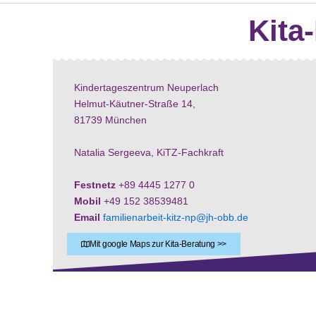
Kita
Kindertageszentrum Neuperlach
Helmut-Käutner-Straße 14,
81739 München
Natalia Sergeeva, KiTZ-Fachkraft
Festnetz
+89 4445 1277 0
Mobil
+49 152 38539481
Email
familienarbeit-kitz-np@jh-obb.de
Mit google Maps zur Kita-Beratung >>