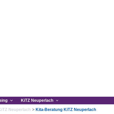
sing
KiTZ Neuperlach
KiTZ Neuperlach
Kita-Beratung KiTZ Neuperlach